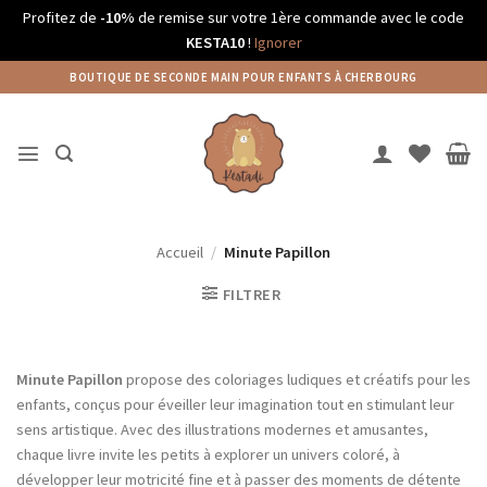
Profitez de
-10%
de remise sur votre 1ère commande avec le code
KESTA10
!
Ignorer
Passer
BOUTIQUE DE SECONDE MAIN POUR ENFANTS À CHERBOURG
au
contenu
Accueil
/
Minute Papillon
FILTRER
Minute Papillon
propose des coloriages ludiques et créatifs pour les
enfants, conçus pour éveiller leur imagination tout en stimulant leur
sens artistique. Avec des illustrations modernes et amusantes,
chaque livre invite les petits à explorer un univers coloré, à
développer leur motricité fine et à passer des moments de détente