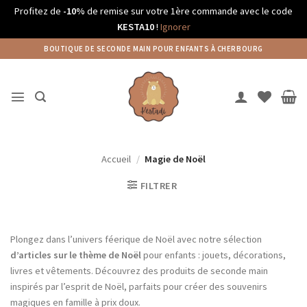
Profitez de
-10%
de remise sur votre 1ère commande avec le code
KESTA10
!
Ignorer
Passer
BOUTIQUE DE SECONDE MAIN POUR ENFANTS À CHERBOURG
au
contenu
Accueil
/
Magie de Noël
FILTRER
Plongez dans l’univers féerique de Noël avec notre sélection
d’articles sur le thème de Noël
pour enfants : jouets, décorations,
livres et vêtements. Découvrez des produits de seconde main
inspirés par l’esprit de Noël, parfaits pour créer des souvenirs
magiques en famille à prix doux.