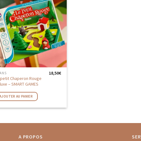
AJOUTER
AUX
FAVORIS
18,50
€
 ANS
 petit Chaperon Rouge
luxe – SMART GAMES
AJOUTER AU PANIER
A PROPOS
SER