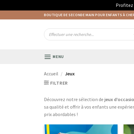
Profitez
Passer
BOUTIQUE DE SECONDE MAIN POUR ENFANTS À CH
au
contenu
Recherche
de
produits
MENU
Accueil
/
Jeux
FILTRER
Découvrez notre sélection de
jeux d’occasi
sa qualité et offrir à vos enfants une expérie
prix abordables !