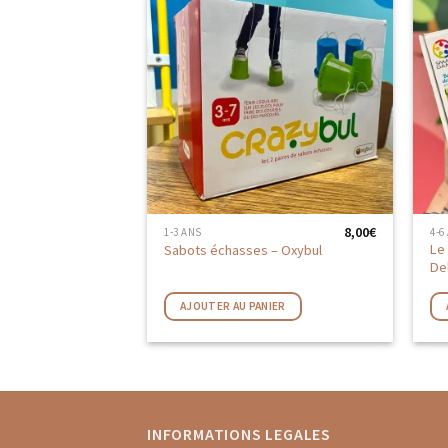
AJOUTER
AUX
FAVORIS
8,00
€
1-3 ANS
4-6
Le
Sabots échasses – Oxybul
De
AJOUTER AU PANIER
INFORMATIONS LEGALES