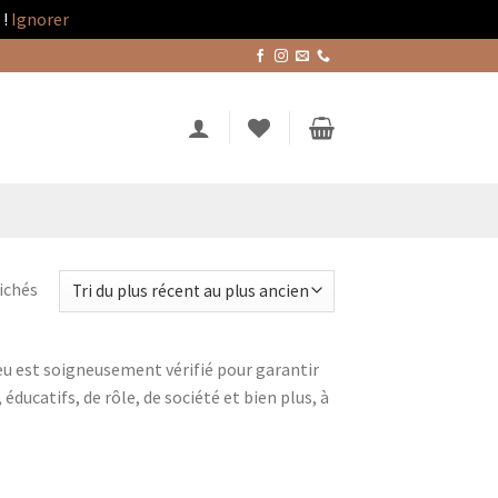
!
Ignorer
Trié
fichés
du
plus
 jeu est soigneusement vérifié pour garantir
récent
éducatifs, de rôle, de société et bien plus, à
au
plus
ancien