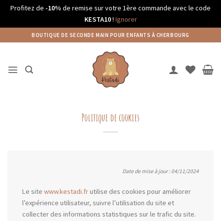
Profitez de
-10%
de remise sur votre 1ère commande avec le code
KESTA10
!
Ignorer
Passer
BOUTIQUE DE SECONDE MAIN POUR ENFANTS À CHERBOURG
au
contenu
Politique de cookies
Date de mise à jour : 04/11/2024
Le site
www.kestadi.fr
utilise des cookies pour améliorer
l’expérience utilisateur, suivre l’utilisation du site et
collecter des informations statistiques sur le trafic du site.