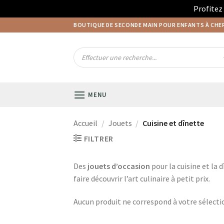
Profitez
Passer
BOUTIQUE DE SECONDE MAIN POUR ENFANTS À CH
au
contenu
Recherche
de
produits
MENU
Accueil
/
Jouets
/
Cuisine et dînette
FILTRER
Des
jouets d’occasion
pour la cuisine et la d
faire découvrir l’art culinaire à petit prix.
Aucun produit ne correspond à votre sélecti