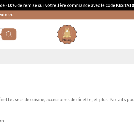
 de
-10%
de remise sur votre 1ère commande avec le code
KESTA10
ERBOURG
înette : sets de cuisine, accessoires de dînette, et plus. Parfaits po
on.