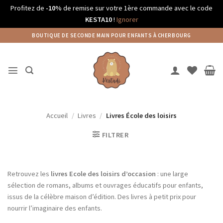
Profitez de
-10%
de remise sur votre 1ère commande avec le code
KESTA10
!
Ignorer
Passer
BOUTIQUE DE SECONDE MAIN POUR ENFANTS À CHERBOURG
au
contenu
Accueil
/
Livres
/
Livres École des loisirs
FILTRER
Retrouvez les
livres Ecole des loisirs d’occasion
: une large
sélection de romans, albums et ouvrages éducatifs pour enfants,
issus de la célèbre maison d’édition. Des livres à petit prix pour
nourrir l’imaginaire des enfants.