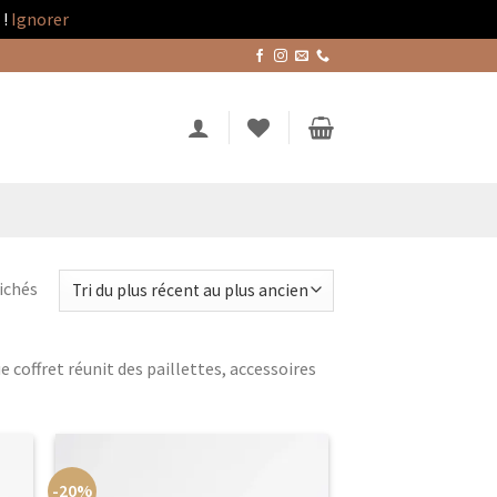
!
Ignorer
Trié
fichés
du
plus
 coffret réunit des paillettes, accessoires
récent
au
plus
ancien
-20%