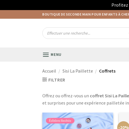
Profitez
Passer
BOUTIQUE DE SECONDE MAIN POUR ENFANTS À CH
au
contenu
Recherche
de
produits
MENU
Accueil
/
Sisi La Paillette
/
Coffrets
FILTRER
Offrez ou offrez-vous un
coffret Sisi La Paill
et surprises pour une expérience pailletée i
-20%