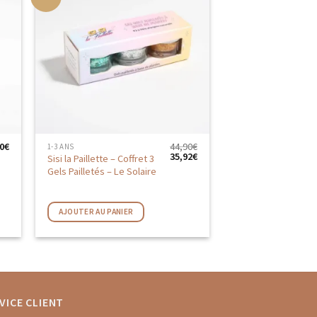
R
AJOUTER
AUX
FAVORIS
0
€
44,90
€
1-3 ANS
Le
Le
35,92
€
Sisi la Paillette – Coffret 3
prix
prix
Gels Pailletés – Le Solaire
initial
actuel
était :
est :
44,90€.
35,92€.
AJOUTER AU PANIER
VICE CLIENT