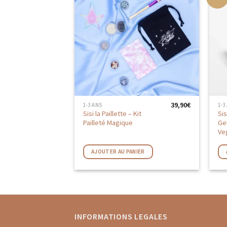
AJOUTER
AUX
FAVORIS
39,90
€
1-3 ANS
1-3
Sisi la Paillette – Kit
Sis
Pailleté Magique
Gel
Ve
AJOUTER AU PANIER
INFORMATIONS LEGALES