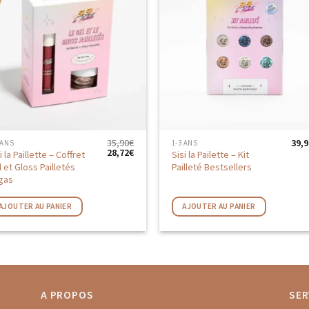
AJOUTER
AJOUTE
AUX
AUX
FAVORIS
FAVORIS
35,90
€
39,9
 ANS
1-3 ANS
Le
Le
28,72
€
i la Paillette – Coffret
Sisi la Pailette – Kit
prix
prix
 et Gloss Pailletés
Pailleté Bestsellers
initial
actuel
gas
était :
est :
35,90€.
28,72€.
AJOUTER AU PANIER
AJOUTER AU PANIER
A PROPOS
SER