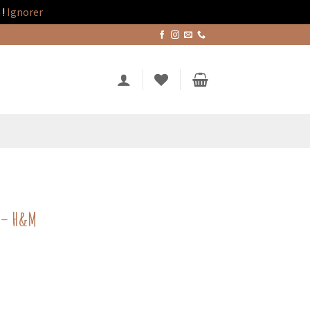
!
Ignorer
s – H&M