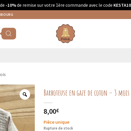
 de
-10%
de remise sur votre 1ère commande avec le code
KESTA10
ERBOURG
ois
Barboteuse en gaze de coton – 3 moi
8,00
€
Pièce unique
Rupture de stock