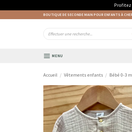
Profitez
Passer
BOUTIQUE DE SECONDE MAIN POUR ENFANTS À CH
au
contenu
Recherche
de
produits
MENU
Accueil
/
Vêtements enfants
/
Bébé 0-3 m