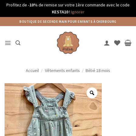
Profitez de
-10%
de remise sur votre 1ère commande avec le code
KESTA10
!
Ignorer
Passer
BOUTIQUE DE SECONDE MAIN POUR ENFANTS À CHERBOURG
au
contenu
Accueil
/
Vêtements enfants
/
Bébé 18 mois