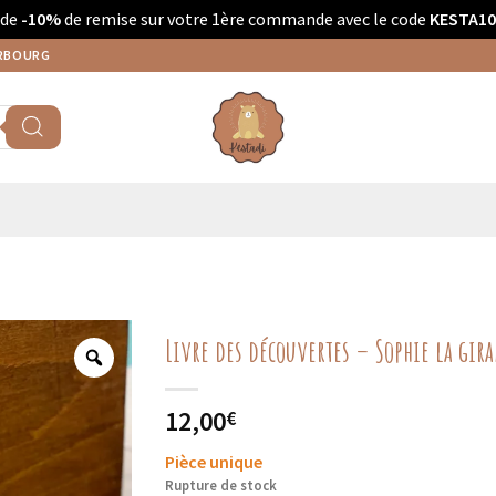
 de
-10%
de remise sur votre 1ère commande avec le code
KESTA10
ERBOURG
Livre des découvertes – Sophie la gira
12,00
€
Pièce unique
Rupture de stock