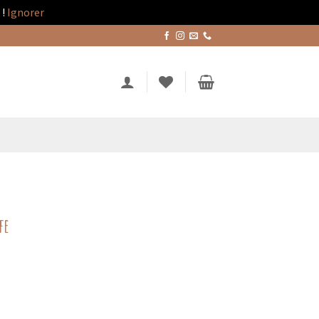
!
Ignorer
fe