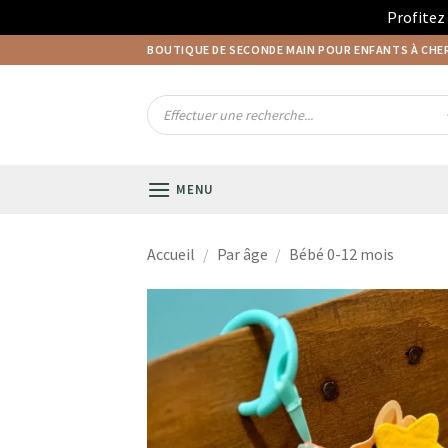
Profitez
Passer
BOUTIQUE DE SECONDE MAIN POUR ENFANTS À CH
au
contenu
Recherche
de
produits
MENU
Accueil
/
Par âge
/
Bébé 0-12 mois