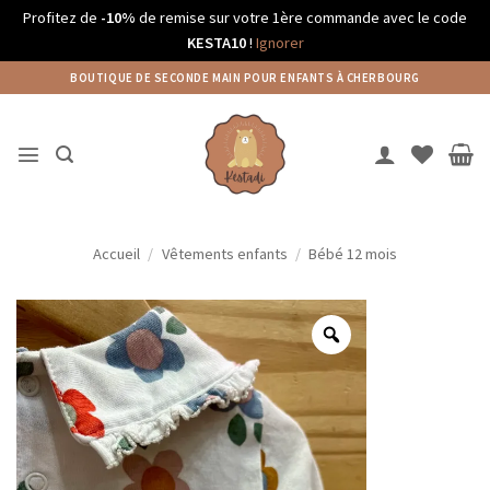
Profitez de
-10%
de remise sur votre 1ère commande avec le code
KESTA10
!
Ignorer
Passer
BOUTIQUE DE SECONDE MAIN POUR ENFANTS À CHERBOURG
au
contenu
Accueil
/
Vêtements enfants
/
Bébé 12 mois