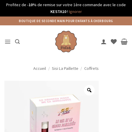
Profitez de
-10%
de remise sur votre 1ère commande avec le code
KESTA10
!
Ignorer
Passer
BOUTIQUE DE SECONDE MAIN POUR ENFANTS À CHERBOURG
au
contenu
Accueil
/
Sisi La Paillette
/
Coffrets