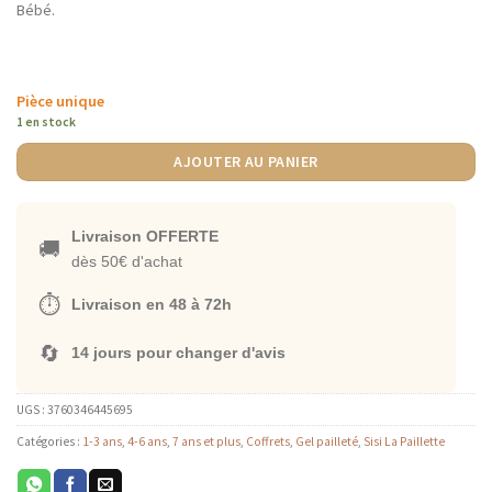
Bébé.
Pièce unique
1 en stock
AJOUTER AU PANIER
Livraison OFFERTE
🚚
dès 50€ d'achat
⏱️
Livraison en 48 à 72h
🔄
14 jours pour changer d'avis
UGS :
3760346445695
Catégories :
1-3 ans
,
4-6 ans
,
7 ans et plus
,
Coffrets
,
Gel pailleté
,
Sisi La Paillette