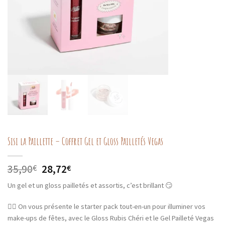
Sisi la Paillette – Coffret Gel et Gloss Pailletés Vegas
Le
Le
35,90
28,72
€
€
prix
prix
Un gel et un gloss pailletés et assortis, c’est brillant 😏
initial
actuel
était :
est :
❤️‍🔥 On vous présente le starter pack tout-en-un pour illuminer vos
35,90€.
28,72€.
make-ups de fêtes, avec le Gloss Rubis Chéri et le Gel Pailleté Vegas