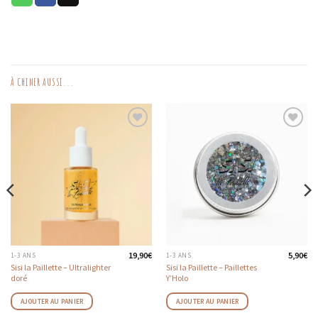
À CHINER AUSSI...
AJOUTER
AJOUTER
AUX
AUX
FAVORIS
FAVORIS
19,90
€
5,90
€
1-3 ANS
1-3 ANS
Sisi la Paillette – Ultralighter
Sisi la Paillette – Paillettes
doré
Y’Holo
AJOUTER AU PANIER
AJOUTER AU PANIER