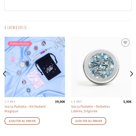
À CHINER AUSSI...
AJOUTER
AJOUTER
AUX
AUX
FAVORIS
FAVORIS
39,90
€
5,90
€
1-3 ANS
1-3 ANS
Sisi la Paillette – Kit Pailleté
Sisi la Paillette – Paillettes
Magique
Libérée, Dégivrée
AJOUTER AU PANIER
AJOUTER AU PANIER