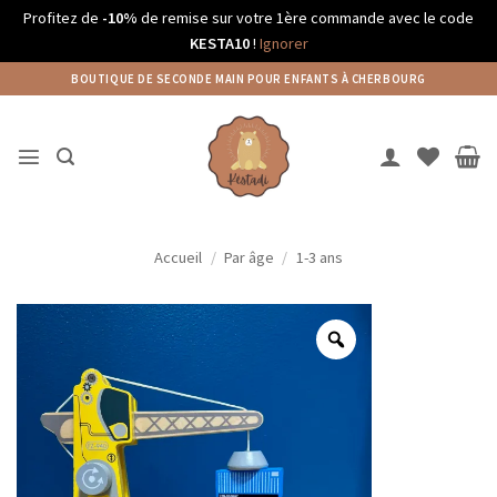
Profitez de
-10%
de remise sur votre 1ère commande avec le code
KESTA10
!
Ignorer
Passer
BOUTIQUE DE SECONDE MAIN POUR ENFANTS À CHERBOURG
au
contenu
Accueil
/
Par âge
/
1-3 ans