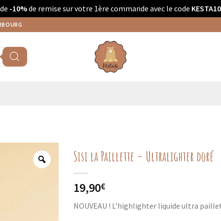
 de
-10%
de remise sur votre 1ère commande avec le code
KESTA10
ERBOURG
Sisi la Paillette – Ultralighter doré
19,90
€
NOUVEAU ! L’highlighter liquide ultra paillet