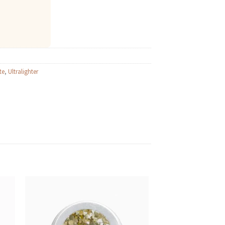
te
,
Ultralighter
R
AJOUTER
AUX
FAVORIS