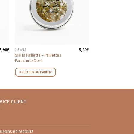
5,90
€
5,90
€
1-3 ANS
Sisi la Paillette – Paillettes
Parachute Doré
AJOUTER AU PANIER
VICE CLIENT
aisons et retours