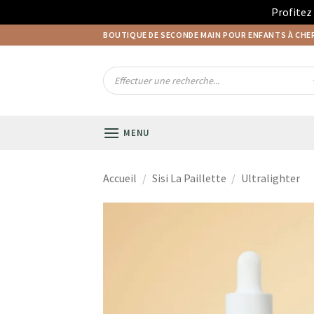
Profitez
Passer
BOUTIQUE DE SECONDE MAIN POUR ENFANTS À CH
au
contenu
Recherche
de
produits
MENU
Accueil
/
Sisi La Paillette
/
Ultralighter