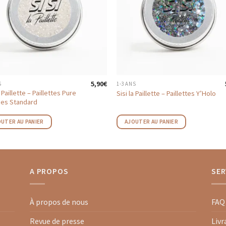
5,90
€
S
1-3 ANS
a Paillette – Paillettes Pure
Sisi la Paillette – Paillettes Y’Holo
es Standard
UTER AU PANIER
AJOUTER AU PANIER
A PROPOS
SER
À propos de nous
FAQ
Revue de presse
Livr