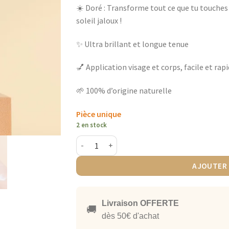
☀️ Doré : Transforme tout ce que tu touches 
soleil jaloux !
✨ Ultra brillant et longue tenue
💅 Application visage et corps, facile et rap
🌱 100% d’origine naturelle
Pièce unique
2 en stock
quantité de Sisi la Paillette - Ultralighter doré
AJOUTER 
Livraison OFFERTE
🚚
dès 50€ d'achat