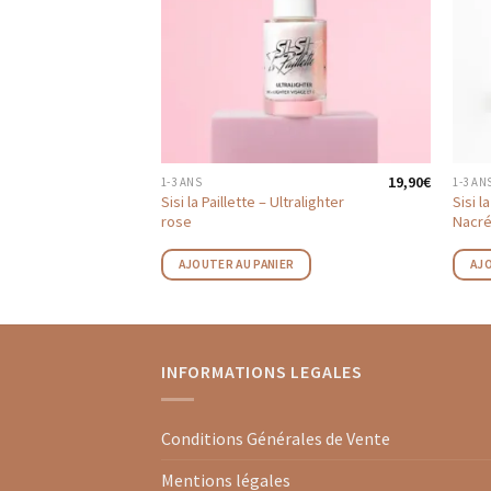
5,90
€
19,90
€
1-3 ANS
1-3 AN
llettes
Sisi la Paillette – Ultralighter
Sisi l
rose
Nacré
R
AJOUTER AU PANIER
AJO
INFORMATIONS LEGALES
Conditions Générales de Vente
Mentions légales