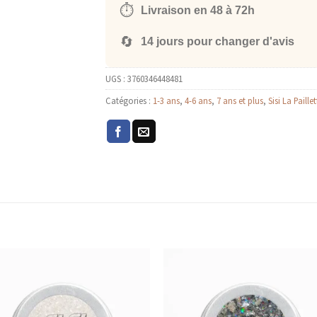
⏱️
Livraison en 48 à 72h
🔄
14 jours pour changer d'avis
UGS :
3760346448481
Catégories :
1-3 ans
,
4-6 ans
,
7 ans et plus
,
Sisi La Paillet
AJOUTER
AJOUTE
AUX
AUX
FAVORIS
FAVORIS