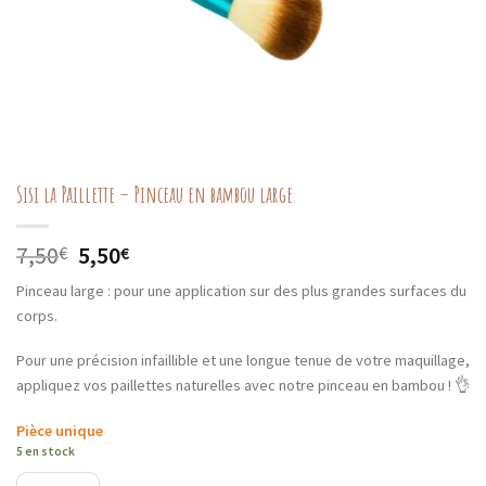
Sisi la Paillette – Pinceau en bambou large
Le
Le
7,50
5,50
€
€
prix
prix
Pinceau large : pour une application sur des plus grandes surfaces du
initial
actuel
corps.
était :
est :
7,50€.
5,50€.
Pour une précision infaillible et une longue tenue de votre maquillage,
appliquez vos paillettes naturelles avec notre pinceau en bambou ! 👌
Pièce unique
5 en stock
quantité de Sisi la Paillette - Pinceau en bambou large