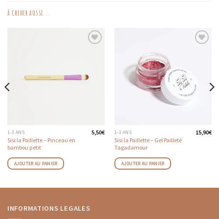
À CHINER AUSSI...
AJOUTER
AJOUTER
AUX
AUX
FAVORIS
FAVORIS
5,50
€
15,90
€
1-3 ANS
1-3 ANS
Sisi la Paillette – Pinceau en
Sisi la Paillette – Gel Pailleté
bambou petit
Tagadamour
AJOUTER AU PANIER
AJOUTER AU PANIER
INFORMATIONS LEGALES